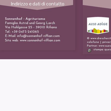
Indirizzo e dati di contatto
Sonnenhof - Agriturismo
Famiglia Astrid und Georg Larch
Via Hohlgasse 25
-
39010 Rifiano
Tel.: +39 0473 241065
E-Mail:
info@sonnenhof-riffian.com
© www.drescher.i
Sito web:
www.sonnenhof-riffian.com
colofone
|
privac
Partner: www.suedt
stampa ques