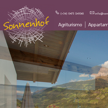
(+39) 0473 241065
info@sonn
Agriturismo
Appartam