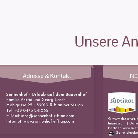
Unsere An
Adresse & Kontakt
Nüt
Sonnenhof - Urlaub auf dem Bauernhof
Familie Astrid und Georg Larch
Hohlgasse 25
-
39010 Riffian bei Meran
Tel.: +39 0473 241065
E-Mail:
info@sonnenhof-riffian.com
© www.drescher.i
Internet:
www.sonnenhof-riffian.com
Impressum
|
Date
Partner: www.suedt
Seite druck