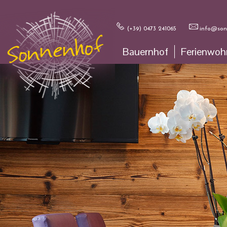
(+39) 0473 241065
info@sonn
Bauernhof
Ferienwo